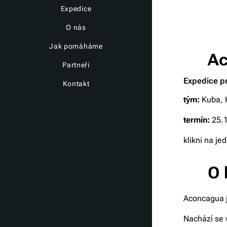
Expedice
O nás
Jak pomáháme
🏔️ A
Partneři
Expedice p
Kontakt
tým:
Kuba, 
termín:
25.1
klikni na je
🌎 O 
Aconcagua j
Nachází se 