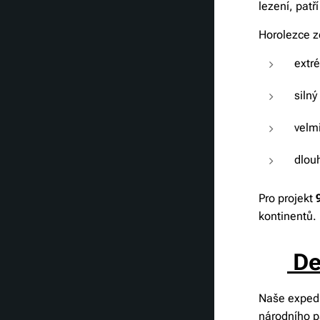
lezení, pat
Horolezce z
extr
silný
velmi
dlouh
Pro projekt
kontinentů.
✈️
De
Naše expedi
národního pa