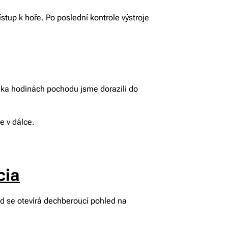
ístup k hoře. Po poslední kontrole výstroje
lika hodinách pochodu jsme dorazili do
e v dálce.
cia
d se otevírá dechberoucí pohled na