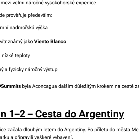
ří mezi velmi náročné vysokohorské expedice.
de prověřuje především:
émní nadmořská výška
 vítr známý jako
Viento Blanco
 nízké teploty
ý a fyzicky náročný výstup
9Summits
byla Aconcagua dalším důležitým krokem na cestě za 
n 1–2 – Cesta do Argentiny
ce začala dlouhým letem do Argentiny. Po příletu do města Men
rku a připravili veškeré vybavení.