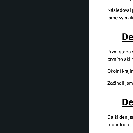
Následoval 
jsme vyrazi
🏜️
De
První etapa
prvního akl
Okolní kraji
Začínali jsm
🏔️
De
Další den js
mohutnou ji