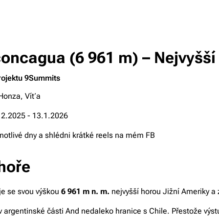
concagua (6 961 m) – Nejvyšší
rojektu 9Summits
Honza, Víťa
2.2025 - 13.1.2026
dnotlivé dny a shlédni krátké reels na mém FB
hoře
e se svou výškou
6 961 m n. m.
nejvyšší horou Jižní Ameriky a 
v argentinské části And nedaleko hranice s Chile. Přestože výs