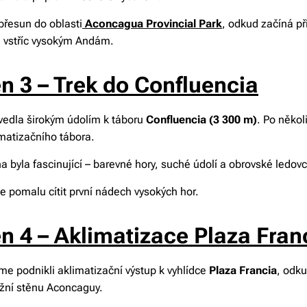
přesun do oblasti
Aconcagua Provincial Park
, odkud začíná př
li vstříc vysokým Andám.
n 3 – Trek do Confluencia
 vedla širokým údolím k táboru
Confluencia (3 300 m)
. Po něko
imatizačního tábora.
na byla fascinující – barevné hory, suché údolí a obrovské ledovc
e pomalu cítit první nádech vysokých hor.
n 4 – Aklimatizace Plaza Fran
me podnikli aklimatizační výstup k vyhlídce
Plaza Francia
, odku
žní stěnu Aconcaguy.