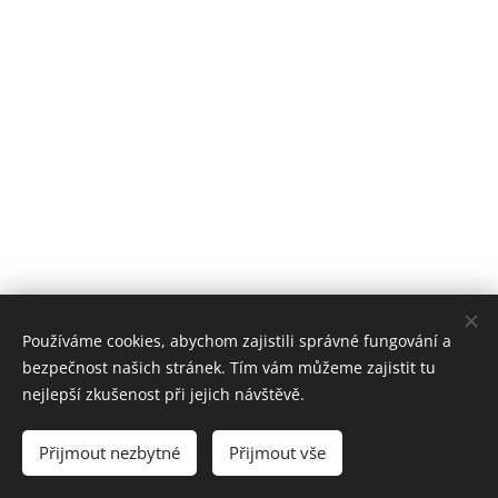
Používáme cookies, abychom zajistili správné fungování a
bezpečnost našich stránek. Tím vám můžeme zajistit tu
nejlepší zkušenost při jejich návštěvě.
© 2025 9 SUMMITS | Všechna práva vyhrazena
Přijmout nezbytné
Přijmout vše
Vytvořeno službou
Webnode
Cookies